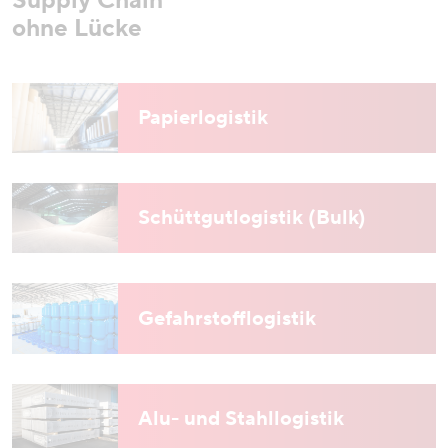
Supply Chain
ohne Lücke
Papierlogistik
Schüttgutlogistik (Bulk)
Gefahrstofflogistik
Alu- und Stahllogistik