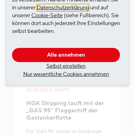
in unserer
Datenschutzerklärung
und auf
unserer
Cookie-Seite
(siehe Fußbereich). Sie
können dort auch jederzeit Ihre Einstellungen
selbst bearbeiten.
Alle annehmen
Selbst einstellen
Nur wesentliche Cookies annehmen
26.04.2024 | NEWS
HGK Shipping tauft mit der
„GAS 95“ Flaggschiff der
Gastankerflotte
Die "GAS 95" wurde im Duisburger