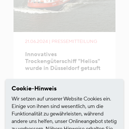
21.06.2024 | PRESSEMITTEILUNG
Innovatives
Trockengüterschiff "Helios"
wurde in Düsseldorf getauft
Auf der neuen "Helios" der HGK
Cookie-Hinweis
Shipping wurde die weltweit größter
Solarmodulanlage auf einem
Wir setzen auf unserer Website Cookies ein.
Binnenschiff installiert.
Einige von ihnen sind wesentlich, um die
Funktionalität zu gewährleisten, während
Mehr erfahren
andere uns helfen, unser Onlineangebot stetig
zu verbessern. Nähere Hinweise erhalten Sie