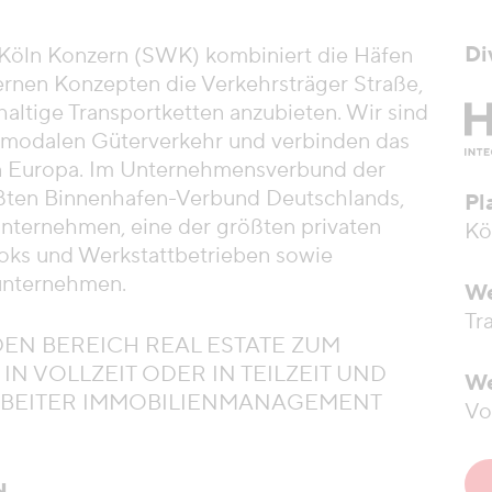
Di
 Köln Konzern (SWK) kombiniert die Häfen
rnen Konzepten die Verkehrsträger Straße,
ltige Transportketten anzubieten. Wir sind
ermodalen Güterverkehr und verbinden das
in Europa. Im Unternehmensverbund der
ßten Binnenhafen-Verbund Deutschlands,
Pl
unternehmen, eine der größten privaten
Kö
oks und Werkstattbetrieben sowie
kunternehmen.
We
Tr
DEN BEREICH REAL ESTATE ZUM
N VOLLZEIT ODER IN TEILZEIT UND
We
RBEITER IMMOBILIENMANAGEMENT
Vo