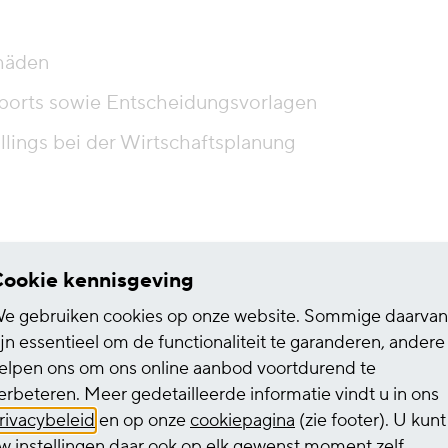
häden
eports sowie Entscheidungsvorlagen
lings bei der Wirtschaftsplanung
ookie kennisgeving
rtschaftliche Ausbildung, z.B. zum
ohnungswirtschaft (w/m/d) oder eine
e gebruiken cookies op onze website. Sommige daarvan
bildung
ijn essentieel om de functionaliteit te garanderen, andere
elpen ons om ons online aanbod voortdurend te
r Immobilienwirtschaft; bevorzugt im
erbeteren. Meer gedetailleerde informatie vindt u in ons
rivacybeleid
en op onze
cookiepagina
(zie footer). U kunt
w instellingen daar ook op elk gewenst moment zelf