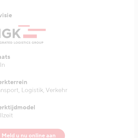
visie
aats
ln
rkterrein
ansport, Logistik, Verkehr
rktijdmodel
llzeit
Meld u nu online aan