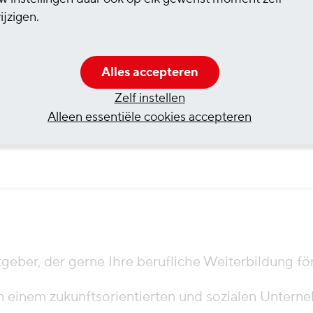
fice Anwendungen; Kenntnisse in SAP sind
ijzigen.
ein und Zuverlässigkeit
Alles accepteren
rbeitsweise
Zelf instellen
Alleen essentiële cookies accepteren
eit runden Ihr Profil ab
tgeber, der gerne Ihre berufliche Weiterbildung fö
in einem zukunftsorientierten und sozialen Unter