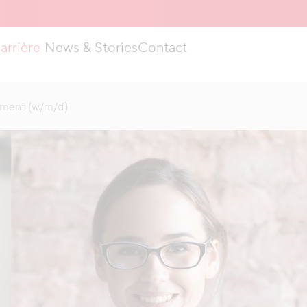
arrière
News & Stories
Contact
ement (w/m/d)