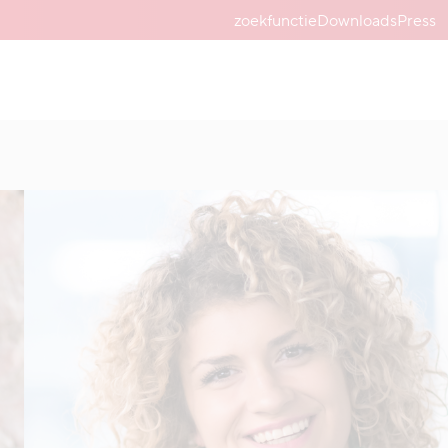
zoekfunctie
Downloads
Press