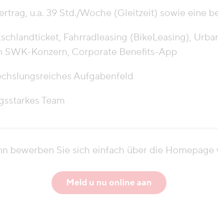
rtrag, u.a. 39 Std./Woche (Gleitzeit) sowie eine b
chlandticket, Fahrradleasing (BikeLeasing), Urban
m SWK-Konzern, Corporate Benefits-App
echslungsreiches Aufgabenfeld
gsstarkes Team
ann bewerben Sie sich einfach über die Homepag
Meld u nu online aan