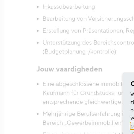
Inkassobearbeitung
Bearbeitung von Versicherungssc
Erstellung von Präsentationen, R
Unterstützung des Bereichscontrol
(Budgetplanung-/kontrolle)
Jouw vaardigheden
C
Eine abgeschlossene immobilienwi
Kaufmann für Grundstücks- und W
W
entsprechende gleichwertige Aus
z
h
Mehrjährige Berufserfahrung in de
v
Bereich „Gewerbeimmobilien“
p
u