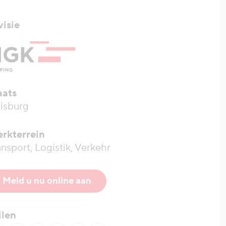
visie
aats
isburg
rkterrein
ansport, Logistik, Verkehr
Meld u nu online aan
ilen