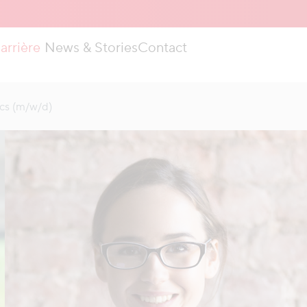
arrière
News & Stories
Contact
ics (m/w/d)