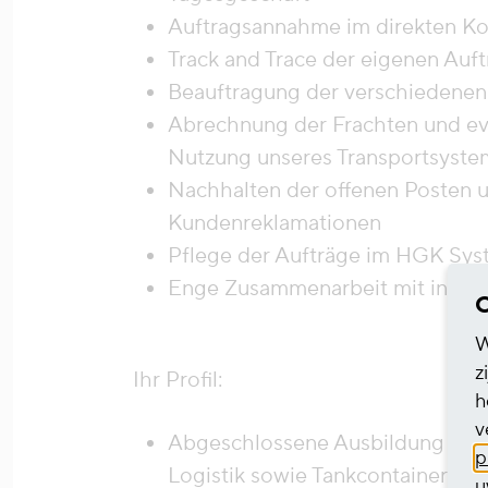
Auftragsannahme im direkten Ko
Track and Trace der eigenen Auf
Beauftragung der verschiedenen 
Abrechnung der Frachten und eve
Nutzung unseres Transportsyste
Nachhalten der offenen Posten u
Kundenreklamationen
Pflege der Aufträge im HGK Sys
Enge Zusammenarbeit mit intern
C
W
z
Ihr Profil:
h
v
Abgeschlossene Ausbildung im k
p
Logistik sowie Tankcontainer Erf
u