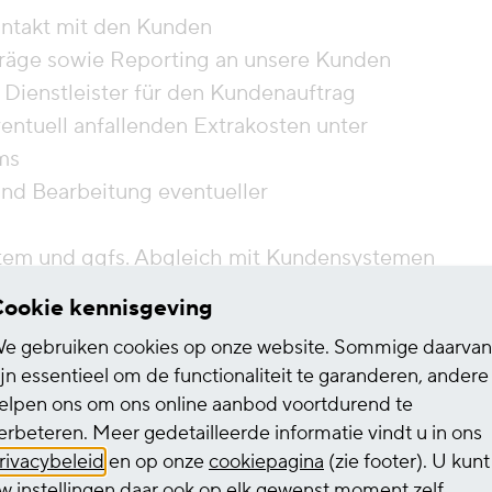
ntakt mit den Kunden
träge sowie Reporting an unsere Kunden
Dienstleister für den Kundenauftrag
ntuell anfallenden Extrakosten unter
ms
nd Bearbeitung eventueller
tem und ggfs. Abgleich mit Kundensystemen
en Fachabteilungen
ookie kennisgeving
e gebruiken cookies op onze website. Sommige daarvan
ijn essentieel om de functionaliteit te garanderen, andere
elpen ons om ons online aanbod voortdurend te
erbeteren. Meer gedetailleerde informatie vindt u in ons
aufmännischen Bereich, Spedition und
rivacybeleid
en op onze
cookiepagina
(zie footer). U kunt
ahrung von Vorteil
w instellingen daar ook op elk gewenst moment zelf