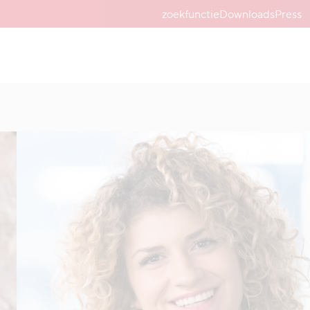
zoekfunctie
Downloads
Press