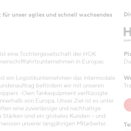
Di
it für unser agiles und schnell wachsendes
st eine Tochtergesellschaft der HGK
Pl
enschifffahrtsunternehmen in Europas.
Du
st ein Logistikunternehmen das intermodale
We
Kundenauftrag befördern wir mit unseren
Tr
hippers -Own Tankequipment verflüssigte
nerhalb von Europa. Unser Ziel ist es unter
iften eine zuverlässige und nachhaltige
e Stärken sind ein globales Kunden – und
hwissen unserer langjährigen Mitarbeiter.
Te