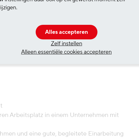
Wort und Schrift
ijzigen.
t und Schrift
e-Programmen
Alles accepteren
ierte Arbeitsweise
eprägte Team- und
Zelf instellen
 gutes Zahlenverständnis
Alleen essentiële cookies accepteren
t
eren Arbeitsplatz in einem Unternehmen mit
hmen und eine gute, begleitete Einarbeitung