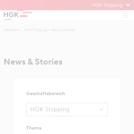
HGK Shipping
Zum Menü
Haup
Zum Inhalt
Startseite
HGK Shipping
News & Stories
News & Stories
Geschäftsbereich
Thema