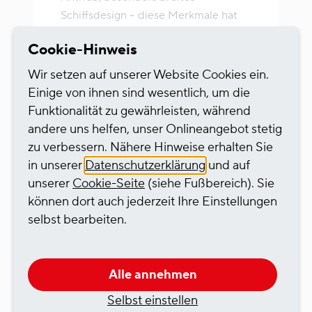
Schiffsdesign – diese Merkmale hat
das nächste Gastankschiff der HGK
Cookie-Hinweis
Shipping.
Wir setzen auf unserer Website Cookies ein.
Mehr erfahren
Einige von ihnen sind wesentlich, um die
Funktionalität zu gewährleisten, während
andere uns helfen, unser Onlineangebot stetig
zu verbessern. Nähere Hinweise erhalten Sie
in unserer
Datenschutzerklärung
und auf
unserer
Cookie-Seite
(siehe Fußbereich). Sie
können dort auch jederzeit Ihre Einstellungen
selbst bearbeiten.
Alle annehmen
Selbst einstellen