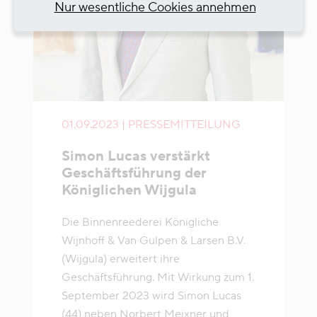
Nur wesentliche Cookies annehmen
01.09.2023 | PRESSEMITTEILUNG
Simon Lucas verstärkt
Geschäftsführung der
Königlichen Wijgula
Die Binnenreederei Königliche
Wijnhoff & Van Gulpen & Larsen B.V.
(Wijgula) erweitert ihre
Geschäftsführung. Mit Wirkung zum 1.
September 2023 wird Simon Lucas
(44) neben Norbert Meixner und