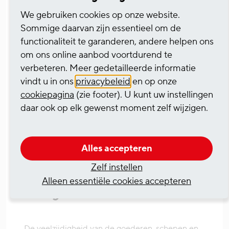
We gebruiken cookies op onze website.
Sommige daarvan zijn essentieel om de
functionaliteit te garanderen, andere helpen ons
om ons online aanbod voortdurend te
verbeteren. Meer gedetailleerde informatie
vindt u in ons
privacybeleid
en op onze
cookiepagina
(zie footer). U kunt uw instellingen
daar ook op elk gewenst moment zelf wijzigen.
Alles accepteren
Zelf instellen
Veelzijdigheid en behulpzame
Alleen essentiële cookies accepteren
collega's
De veelzijdigheid van de goederen, schepen en