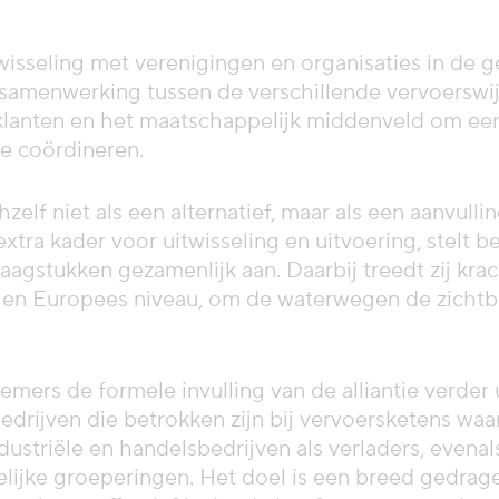
twisseling met verenigingen en organisaties in de 
samenwerking tussen de verschillende vervoerswijz
le klanten en het maatschappelijk middenveld om e
te coördineren.
chzelf niet als een alternatief, maar als een aanvull
 extra kader voor uitwisseling en uitvoering, stelt
raagstukken gezamenlijk aan. Daarbij treedt zij kr
l en Europees niveau, om de waterwegen de zichtba
fnemers de formele invulling van de alliantie verd
drijven die betrokken zijn bij vervoersketens waa
triële en handelsbedrijven als verladers, evenals
lijke groeperingen. Het doel is een breed gedra