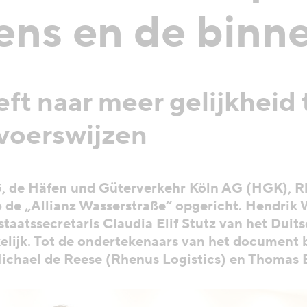
ns en de binn
eeft naar meer gelijkheid
rvoerswijzen
, de Häfen und Güterverkehr Köln AG (HGK), Rh
 de „Allianz Wasserstraße“ opgericht. Hendrik 
staatssecretaris Claudia Elif Stutz van het Duit
kelijk. Tot de ondertekenaars van het documen
Michael de Reese (Rhenus Logistics) en Thomas B