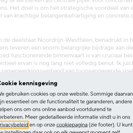
 te versterken als centrale pijler voor concurre
tens. Het doel is om het strategische voordeel van
del van krachtige belangenbehartiging en concrete
n de deelstaat Noordrijn-Westfalen, benadrukt in h
ens leveren een enorm belangrijke bijdrage aan d
oed functionerende binnenvaart is van cruciaal be
tieel ervan is nog lang niet volledig benut. Ik jui
ef samenwerkingsverband van toonaangevende speler
r te versterken en te bevorderen.”
ookie kennisgeving
e gebruiken cookies op onze website. Sommige daarvan
ij het Duitse ministerie
ijn essentieel om de functionaliteit te garanderen, andere
oprichting van de
elpen ons om ons online aanbod voortdurend te
het grote belang van
erbeteren. Meer gedetailleerde informatie vindt u in ons
en, schepen en havens
rivacybeleid
en op onze
cookiepagina
(zie footer). U kunt
ge, klimaatvriendelijke
w instellingen daar ook op elk gewenst moment zelf