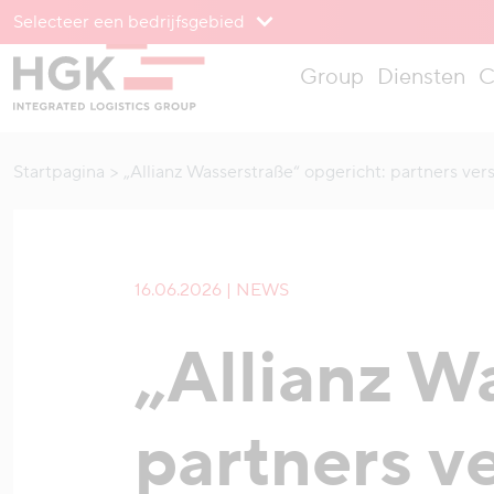
Selecteer een bedrijfsgebied
Om te menu
Group
Diensten
C
Naar inhoud
Startpagina
„Allianz Wasserstraße“ opgericht: partners ve
16.06.2026 | NEWS
„Allianz W
partners v