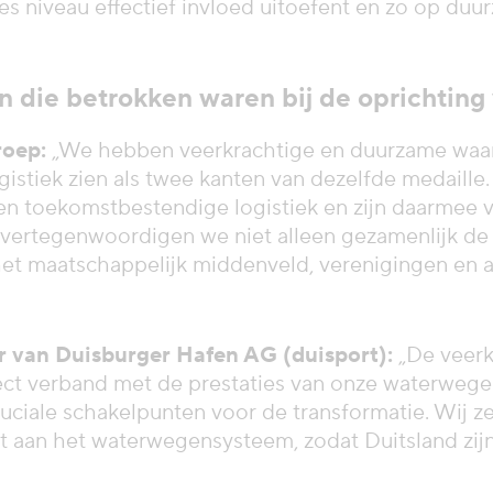
es niveau effectief invloed uitoefent en zo op du
 die betrokken waren bij de oprichting v
roep:
„We hebben veerkrachtige en duurzame waar
stiek zien als twee kanten van dezelfde medaill
 en toekomstbestendige logistiek en zijn daarmee 
 vertegenwoordigen we niet alleen gezamenlijk de
et maatschappelijk middenveld, verenigingen en 
r van Duisburger Hafen AG (duisport):
„De veerk
ect verband met de prestaties van onze waterwegen 
ciale schakelpunten voor de transformatie. Wij zet
t aan het waterwegensysteem, zodat Duitsland zijn