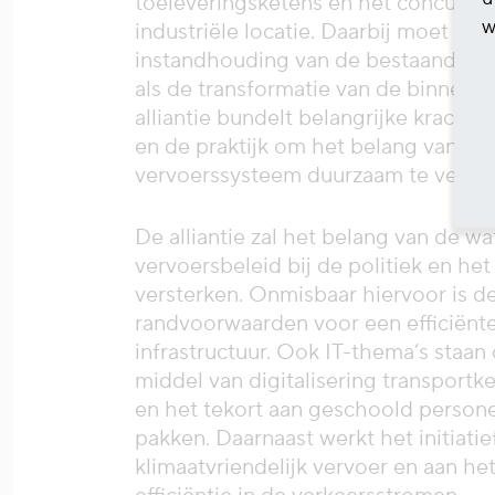
toeleveringsketens en het concurre
w
industriële locatie. Daarbij moet zow
instandhouding van de bestaande wa
als de transformatie van de binnenva
alliantie bundelt belangrijke krachten
en de praktijk om het belang van de
vervoerssysteem duurzaam te verste
De alliantie zal het belang van de w
vervoersbeleid bij de politiek en het
versterken. Onmisbaar hiervoor is d
randvoorwaarden voor een efficiënt
infrastructuur. Ook IT-thema’s staan
middel van digitalisering transportk
en het tekort aan geschoold personee
pakken. Daarnaast werkt het initiati
klimaatvriendelijk vervoer en aan h