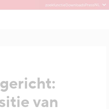
NL
zoekfunctie
Downloads
Press
gericht:
sitie van