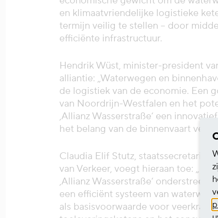
economische gewicht om de waterweg
en klimaatvriendelijke logistieke ke
termijn veilig te stellen – door mid
efficiënte infrastructuur.
Hendrik Wüst, minister-president va
alliantie: „Waterwegen en binnenhav
de logistiek van de economie. Een g
van Noordrijn-Westfalen en het poten
‚Allianz Wasserstraße‘ een innovati
het belang van de binnenvaart verde
C
W
Claudia Elif Stutz, staatssecretaris b
z
van Verkeer, voegt hieraan toe: „De 
h
‚Allianz Wasserstraße‘ onderstreept 
v
een efficiënt systeem van waterweg
p
als basisvoorwaarde voor veerkrachti
u