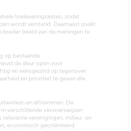
gehele toeleveringsketen, zodat
en wordt versterkt. Daarnaast zoekt
en breder beeld van de meningen te
ing op bestaande
 bewust de deur open voor
achtig en eensgezind op tegenover
arheid en prioriteit te geven die
er uitwerken en afstemmen. De
rin verschillende vervoerswijzen
 relevante verenigingen, milieu- en
gen, economisch georiënteerd