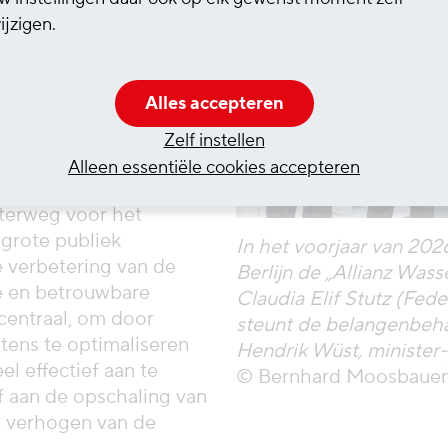
ntievermogen van onze
ijzigen.
el de gerichte
terweginfrastructuur
art centraal staan. De
Alles accepteren
 uit het bedrijfsleven
 waterweg in het
Zelf instellen
rken.”
Alleen essentiële cookies accepteren
aterweg voor het
 grote publiek
In het voorjaar van 202
e verbetering van de
Berlijn de „Allianz Wass
e en betrouwbare
Claudia Elif Stutz (Fede
 centraal, om door
steunt de belangenbehar
etens te optimaliseren
Hendrik Wüst, minister-
l effectief aan te
© Bernhard Moosbauer
ef aan de opschaling van
et verhogen van de