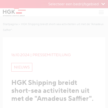
Selecteer een bedrijfsgebied
Om te menu
Open
Naar inhoud
Startpagina
HGK Shipping breidt short-sea activiteiten uit met de "Amadeus
Saffier".
16.10.2024 | PRESSEMITTEILUNG
NIEUWS
HGK Shipping breidt
short-sea activiteiten uit
met de "Amadeus Saffier".