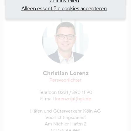
Zelf instellen
Alleen essentiële cookies accepteren
Christian Lorenz
Persvoorlichter
Telefoon 0221 / 390 11 90
E-mail
lorenzc(at)hgk.de
Häfen und Güterverkehr Köln AG
Voorlichtingsdienst
Am Niehler Hafen 2
50735 Keulen