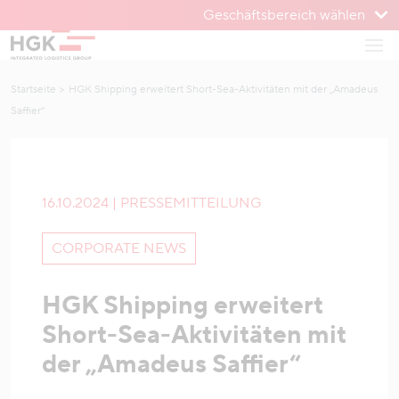
Geschäftsbereich wählen
Zum Menü
Haup
Zum Inhalt
Startseite
HGK Shipping erweitert Short-Sea-Aktivitäten mit der „Amadeus
Saffier“
16.10.2024 | PRESSEMITTEILUNG
CORPORATE NEWS
HGK Shipping erweitert
Short-Sea-Aktivitäten mit
der „Amadeus Saffier“