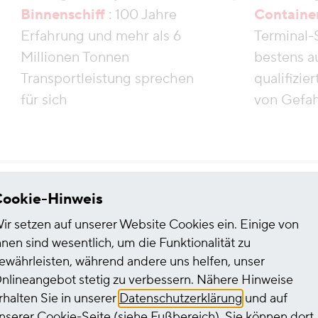
Binnenschiff
: 100 Jahre
Containe
Erfahrung und mehr als 6
Terminal-
Millionen Tonnen
bestens a
Transportleistung sprechen
qualifizie
für sich
von Gefah
ookie-Hinweis
ir setzen auf unserer Website Cookies ein. Einige von
hnen sind wesentlich, um die Funktionalität zu
ewährleisten, während andere uns helfen, unser
nlineangebot stetig zu verbessern. Nähere Hinweise
rhalten Sie in unserer
Datenschutzerklärung
und auf
nserer
Cookie-Seite
(siehe Fußbereich). Sie können dort