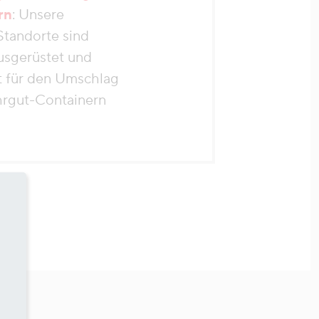
rn
: Unsere
Standorte sind
usgerüstet und
rt für den Umschlag
rgut-Containern