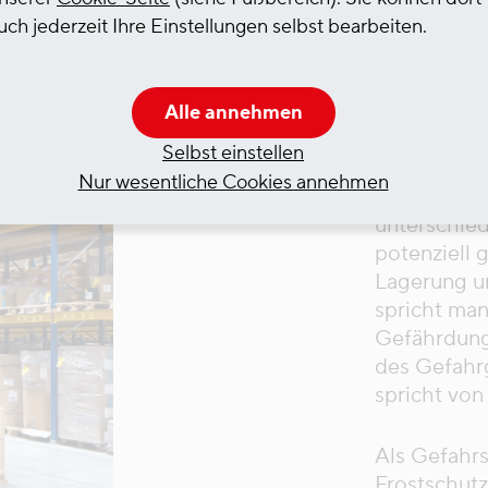
uch jederzeit Ihre Einstellungen selbst bearbeiten.
 Unterschied zwischen Ge
Alle annehmen
Selbst einstellen
Nur wesentliche Cookies annehmen
Die Begriff
unterschie
potenziell 
Lagerung un
spricht man
Gefährdungs
des Gefahr
spricht von
Als Gefahrs
Frostschutz