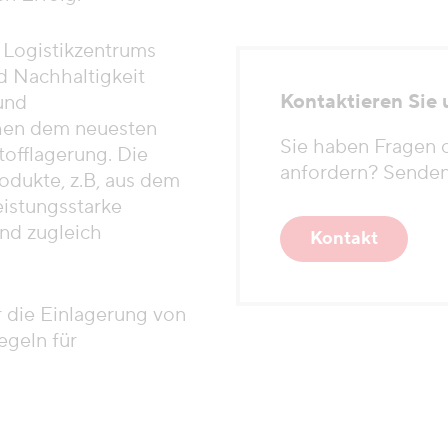
 Logistikzentrums
d Nachhaltigkeit
Kontaktieren Sie 
und
chen dem neuesten
Sie haben Fragen 
tofflagerung. Die
anfordern? Senden 
odukte, z.B, aus dem
eistungsstarke
nd zugleich
Kontakt
 die Einlagerung von
egeln für