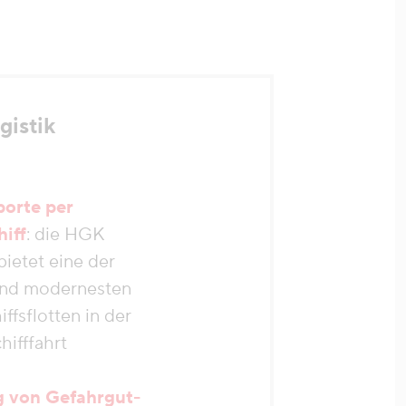
gistik
porte per
iff
: die HGK
bietet eine der
und modernesten
ffsflotten in der
hifffahrt
 von Gefahrgut-