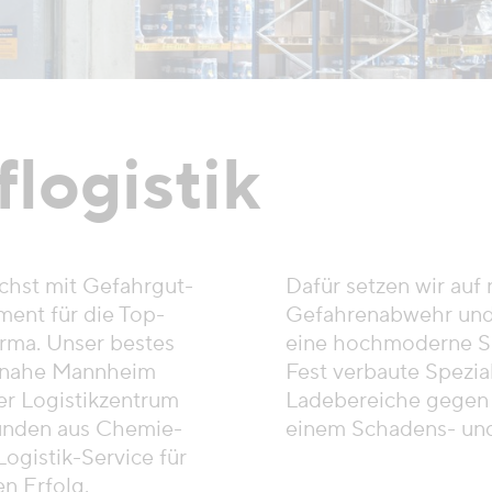
flogistik
chst mit Gefahrgut-
Dafür setzen wir auf
ent für die Top-
Gefahrenabwehr und
ma. Unser bestes
eine hochmoderne Sp
g nahe Mannheim
Fest verbaute Spezia
er Logistikzentrum
Ladebereiche gegen
Kunden aus Chemie-
einem Schadens- und
ogistik-Service für
en Erfolg.