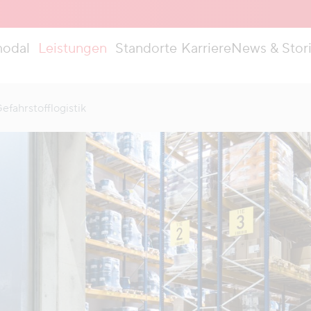
modal
Leistungen
Standorte
Karriere
News & Stor
efahrstofflogistik