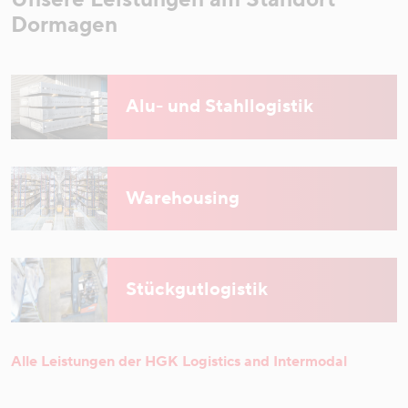
Dormagen
Alu- und Stahllogistik
Warehousing
Stückgutlogistik
Alle Leistungen der HGK Logistics and Intermodal