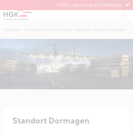
HGK Logistics and Intermodal
Zum Menü
Haup
Zum Inhalt
Startseite
HGK Logistics and Intermodal
Standorte
Standort Dormagen
Standort Dormagen