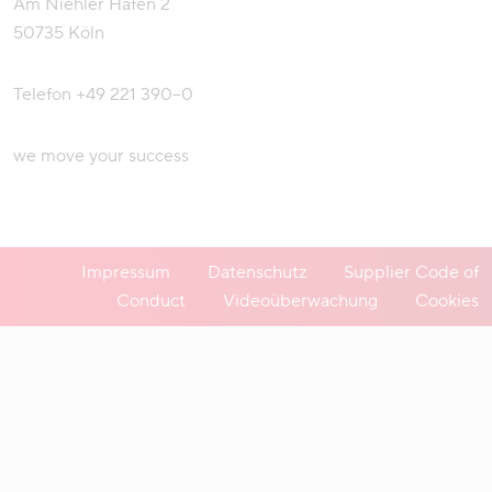
Am Niehler Hafen 2
50735 Köln
Telefon
+49 221 390–0
we move your success
Impressum
Datenschutz
Supplier Code of
Conduct
Videoüberwachung
Cookies