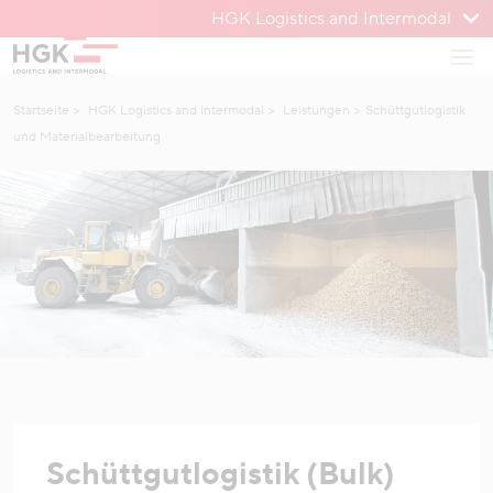
HGK Logistics and Intermodal
Zum Menü
Haup
Zum Inhalt
Startseite
HGK Logistics and Intermodal
Leistungen
Schüttgutlogistik
und Materialbearbeitung
Schüttgutlogistik (Bulk)