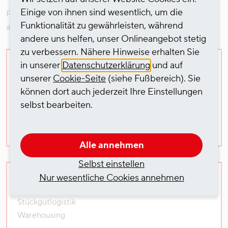
Einige von ihnen sind wesentlich, um die
Profitieren Sie von unserem starken Netzwerk aus perfekt
Funktionalität zu gewährleisten, während
ausgerüsteten Standorten.
andere uns helfen, unser Onlineangebot stetig
zu verbessern. Nähere Hinweise erhalten Sie
in unserer
Datenschutzerklärung
und auf
Berlin
unserer
Cookie-Seite
(siehe Fußbereich). Sie
Papierlogistik
können dort auch jederzeit Ihre Einstellungen
Stückgutlogistik
selbst bearbeiten.
Warehousing
Alle annehmen
Selbst einstellen
Nur wesentliche Cookies annehmen
Dresden
Stückgutlogistik
Warehousing