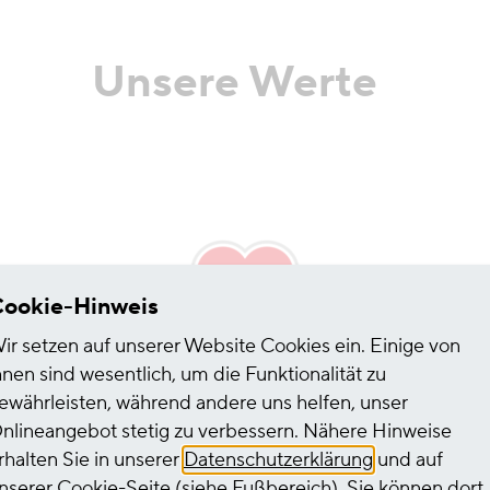
Unsere Werte
ookie-Hinweis
ir setzen auf unserer Website Cookies ein. Einige von
hnen sind wesentlich, um die Funktionalität zu
ewährleisten, während andere uns helfen, unser
Tatkraft
nlineangebot stetig zu verbessern. Nähere Hinweise
rhalten Sie in unserer
Datenschutzerklärung
und auf
Wir denken einen Schritt voraus, gehen jede
nserer
Cookie-Seite
(siehe Fußbereich). Sie können dort