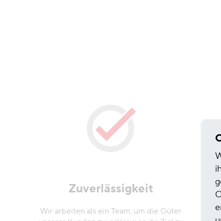
C
W
i
g
Zuverlässigkeit
O
e
Wir arbeiten als ein Team, um die Güter
u