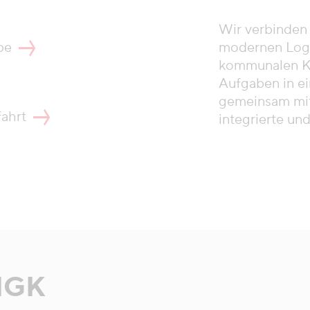
Wir verbinden 
pe
modernen Logis
kommunalen Ko
Aufgaben in ei
gemeinsam mit
fahrt
integrierte un
 HGK