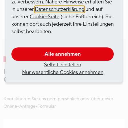
zu verbessern. Nähere Hinweise erhalten Sie
in unserer
Datenschutzerklärung
und auf
unserer
Cookie-Seite
(siehe Fußbereich). Sie
können dort auch jederzeit Ihre Einstellungen
selbst bearbeiten.
Alle annehmen
Selbst einstellen
Ihr Ansprechpartner im Bereich
Nur wesentliche Cookies annehmen
Chemietankschifffahrt
Kontaktieren Sie uns gern persönlich oder über unser
Online-Anfrage-Formular