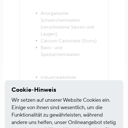
Anorganische
Schwerchemikalien
(verschiedene Säuren und
Laugen)
Calcium Carbonate (Slurry)
Basis- und
Spezialchemikalien
Industriealkohole
Petro-Chemikalien
Cookie-Hinweis
Verschiedene
Flüssigprodukte ohne
Wir setzen auf unserer Website Cookies ein.
Gefahrguteinstufung
Einige von ihnen sind wesentlich, um die
Funktionalität zu gewährleisten, während
andere uns helfen, unser Onlineangebot stetig