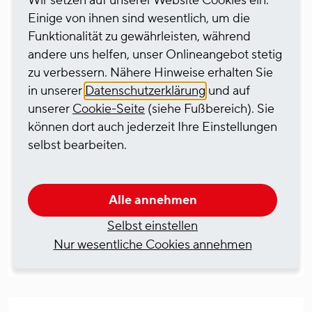
Wir setzen auf unserer Website Cookies ein.
Einige von ihnen sind wesentlich, um die
Funktionalität zu gewährleisten, während
andere uns helfen, unser Onlineangebot stetig
zu verbessern. Nähere Hinweise erhalten Sie
in unserer
Datenschutzerklärung
und auf
unserer
Cookie-Seite
(siehe Fußbereich). Sie
Anke Bestmann
können dort auch jederzeit Ihre Einstellungen
selbst bearbeiten.
Geschäftsführung
HGK Gas Shipping GmbH
Heidenkampsweg 74-76
20097 Hamburg
Alle annehmen
Selbst einstellen
anke.bestmann@hgkgroup.de
+49 40 323 107 820
Nur wesentliche Cookies annehmen