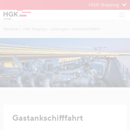
HGK Shipping
Zum Menü
Haup
Zum Inhalt
Startseite
HGK Shipping
Leistungen
Gastankschifffahrt
Gastankschifffahrt