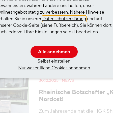
ewährleisten, während andere uns helfen, unser
HGK Shipping mit Vorreiter
nlineangebot stetig zu verbessern. Nähere Hinweise
Flandern erstmals mit Fer
rhalten Sie in unserer
Datenschutzerklärung
und auf
Betriebsoptimierung
nserer
Cookie-Seite
(siehe Fußbereich). Sie können dort
uch jederzeit Ihre Einstellungen selbst bearbeiten.
Das Chemietankschiff „Walcheren
Fernsteuerung gefahren werden.
Alle annehmen
Mehr erfahren
Selbst einstellen
Nur wesentliche Cookies annehmen
30.12.2025 | NEWS
Rheinische Botschafter „Kö
Nordost!
Zum Jahresende hat die HGK Ship