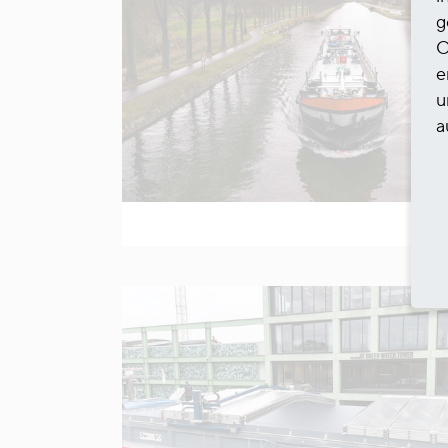
g
O
e
u
a