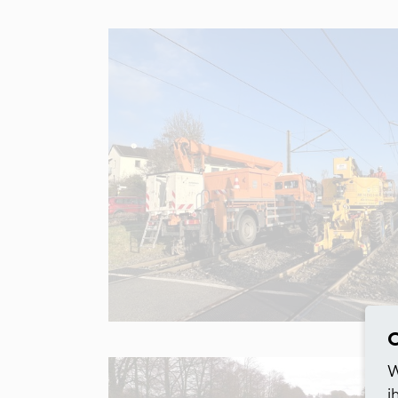
C
W
i