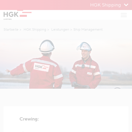
HGK Shipping
Zum Menü
Haup
Zum Inhalt
Startseite
HGK Shipping
Leistungen
Ship Management
Crewing: