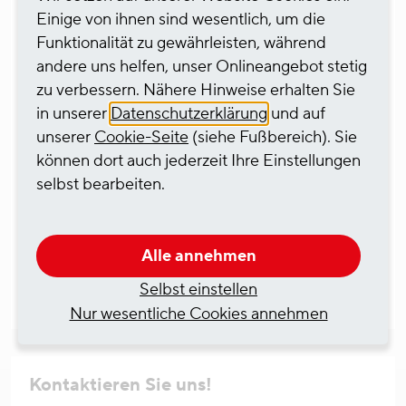
Einige von ihnen sind wesentlich, um die
Funktionalität zu gewährleisten, während
andere uns helfen, unser Onlineangebot stetig
zu verbessern. Nähere Hinweise erhalten Sie
in unserer
Datenschutzerklärung
und auf
Tim Gödde
unserer
Cookie-Seite
(siehe Fußbereich). Sie
können dort auch jederzeit Ihre Einstellungen
Geschäftsführung Ship Management
selbst bearbeiten.
Dr.-Hammacher-Straße 49
47119 Duisburg
Alle annehmen
tim.goedde(at)hgkgroup.de
+49 203 3958-7501
Selbst einstellen
Nur wesentliche Cookies annehmen
Kontaktieren Sie uns!