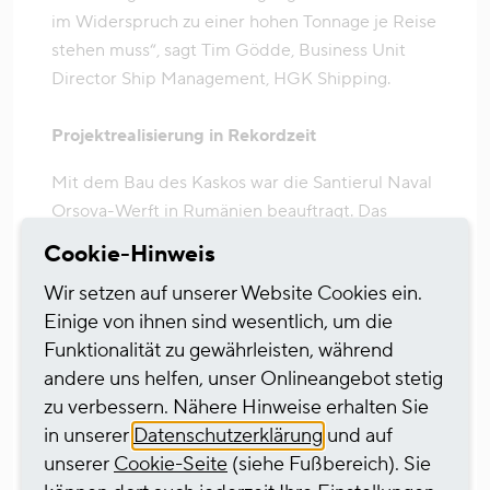
im Widerspruch zu einer hohen Tonnage je Reise
stehen muss“, sagt Tim Gödde, Business Unit
Director Ship Management, HGK Shipping.
Projektrealisierung in Rekordzeit
Mit dem Bau des Kaskos war die Santierul Naval
Orsova-Werft in Rumänien beauftragt. Das
komplette Outfitting übernahm die
Cookie-Hinweis
niederländische Werft Scheepsreparatiebedrijf
Wir setzen auf unserer Website Cookies ein.
De Gerlien van Tiem mit Sitz in Druten. Die
Einige von ihnen sind wesentlich, um die
Arbeiten wurden sechs Wochen früher beendet
Funktionalität zu gewährleisten, während
als vorgesehen, so dass von der ersten
andere uns helfen, unser Onlineangebot stetig
Konzeption und dem Engineering bis zur
zu verbessern. Nähere Hinweise erhalten Sie
Inbetriebnahme gerade einmal 20 Monate
in unserer
Datenschutzerklärung
und auf
vergangen sind.
unserer
Cookie-Seite
(siehe Fußbereich). Sie