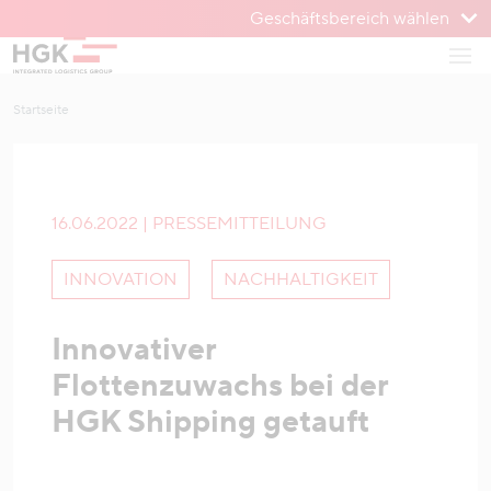
Geschäftsbereich wählen
Zum Menü
Haup
Zum Inhalt
Startseite
16.06.2022 | PRESSEMITTEILUNG
INNOVATION
NACHHALTIGKEIT
Innovativer
Flottenzuwachs bei der
HGK Shipping getauft