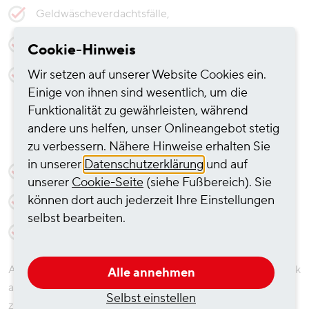
Geldwäscheverdachtsfälle,
Datenschutzverstöße,
Cookie-Hinweis
Wir setzen auf unserer Website Cookies ein.
Verstöße in der Lieferkette wie menschenrechts-
und umweltschutzbezogene Risiken sowie
Einige von ihnen sind wesentlich, um die
Verletzungen menschenrechtsbezogener oder
Funktionalität zu gewährleisten, während
umweltbezogener Pflichten im Sinne des
andere uns helfen, unser Onlineangebot stetig
Lieferkettensorgfaltspflichtengesetzes,
zu verbessern. Nähere Hinweise erhalten Sie
in unserer
Datenschutzerklärung
und auf
Verstöße gegen Aufsichtsrecht,
unserer
Cookie-Seite
(siehe Fußbereich). Sie
können dort auch jederzeit Ihre Einstellungen
Kartellrechtsverstöße und
selbst bearbeiten.
sonstige Compliance-Vorfälle.
Allgemeine Kundenanliegen und Beschwerden im Hinblick
Alle annehmen
auf unsere Produkte und Dienstleistungen sind an den
Selbst einstellen
zuständigen Kundenservice zu richten.