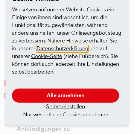
Serviceleistung die Tätigkeiten des
Wir setzen auf unserer Website Cookies ein.
Eisenbahnbetriebsleiters bei regionalen
Einige von ihnen sind wesentlich, um die
Anschlussbahnen.
Funktionalität zu gewährleisten, während
andere uns helfen, unser Onlineangebot stetig
zu verbessern. Nähere Hinweise erhalten Sie
in unserer
Datenschutzerklärung
und auf
unserer
Cookie-Seite
(siehe Fußbereich). Sie
können dort auch jederzeit Ihre Einstellungen
selbst bearbeiten.
Downloads
Alle annehmen
Selbst einstellen
Nur wesentliche Cookies annehmen
Ankündigungen zu