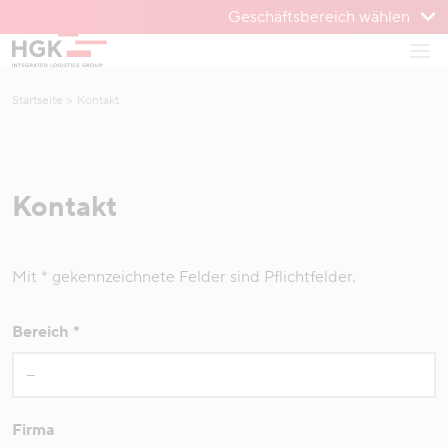
Geschäftsbereich wählen
Zum Menü
Haup
Zum Inhalt
Startseite
Kontakt
Kontakt
Mit * gekennzeichnete Felder sind Pflichtfelder.
Bereich
*
Firma