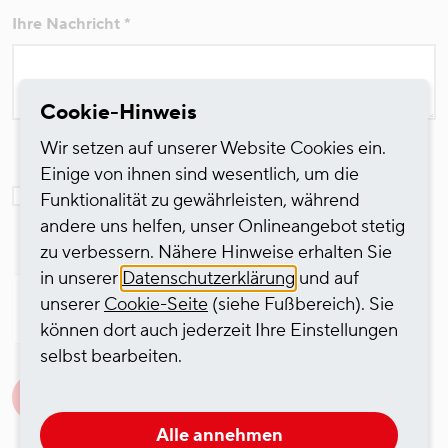
Ihre Nachricht
*
Cookie-Hinweis
Wir setzen auf unserer Website Cookies ein.
Einige von ihnen sind wesentlich, um die
Ja ich akzeptiere die Hinweise zum
Datenschutz
.
*
Funktionalität zu gewährleisten, während
andere uns helfen, unser Onlineangebot stetig
zu verbessern. Nähere Hinweise erhalten Sie
in unserer
Datenschutzerklärung
und auf
unserer
Cookie-Seite
(siehe Fußbereich). Sie
können dort auch jederzeit Ihre Einstellungen
Friendly Captcha
selbst bearbeiten.
Absenden
Alle annehmen