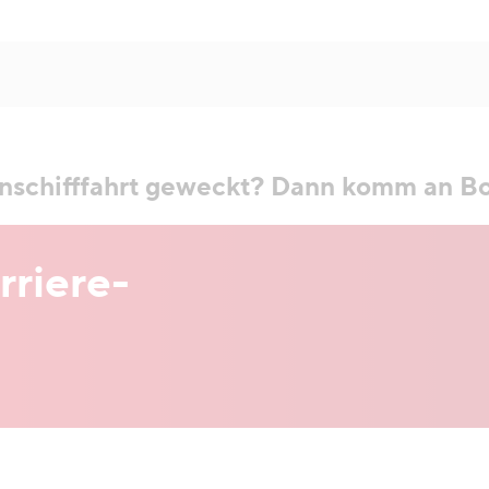
enschifffahrt geweckt? Dann komm an Bo
riere­