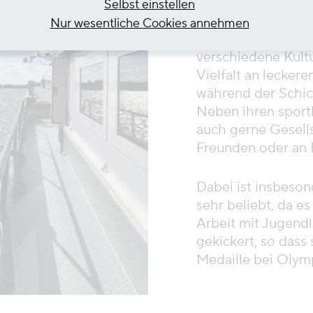
Selbst einstellen
Nur wesentliche Cookies annehmen
An Bord wird sehr
verschiedene Kult
Vielfalt an leckere
während der Schich
Neben ihren sportl
auch gerne Gesells
Freunden oder an 
Dabei ist insbeson
sehr beliebt, da es
Arbeit mit Jugendli
gekickert, so dass
Medaille bei Olym