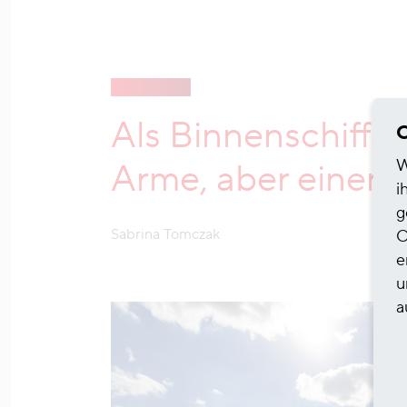
Als Binnenschiffe
C
W
Arme, aber einen l
i
g
Sabrina Tomczak
O
e
u
a