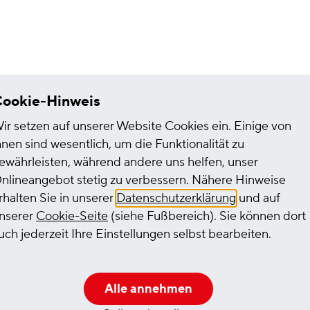
r hat man am Ende des T
ookie-Hinweis
ir setzen auf unserer Website Cookies ein. Einige von
eichten Kopf.
hnen sind wesentlich, um die Funktionalität zu
ewährleisten, während andere uns helfen, unser
nlineangebot stetig zu verbessern. Nähere Hinweise
rhalten Sie in unserer
Datenschutzerklärung
und auf
nserer
Cookie-Seite
(siehe Fußbereich). Sie können dort
uch jederzeit Ihre Einstellungen selbst bearbeiten.
Kaffee, 
Kartensp
Alle annehmen