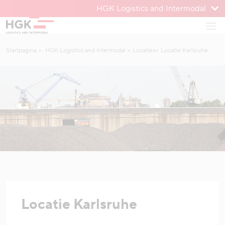
HGK Logistics and Intermodal
Om te menu
Open
Naar inhoud
Startpagina
HGK Logistics and Intermodal
Locaties
Locatie Karlsruhe
Locatie Karlsruhe