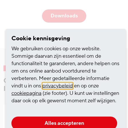
Downloads
Cookie kennisgeving
We gebruiken cookies op onze website.
Sommige daarvan zijn essentieel om de
functionaliteit te garanderen, andere helpen ons
om ons online aanbod voortdurend te
verbeteren. Meer gedetailleerde informatie
Carrière bij HGK Logistics and
vindt u in ons
privacybeleid
en op onze
Intermodal:
cookiepagina
(zie footer). U kunt uw instellingen
daar ook op elk gewenst moment zelf wijzigen.
Speditionskaufmann /
Alles accepteren
Speditionskauffrau / Customer