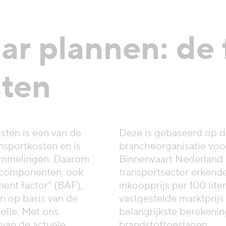
r plannen: de 
sten
sten is een van de
Deze is gebaseerd op 
ansportkosten en is
brancheorganisatie voor
ommelingen. Daarom
Binnenvaart Nederland
jscomponenten, ook
transportsector erkende
ent factor“ (BAF),
inkoopprijs per 100 lit
n op basis van de
vastgestelde marktprijs
olie. Met ons
belangrijkste berekenin
 van de actuele
brandstoftoeslagen.