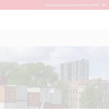
NL
zoekfunctie
Downloads
Press