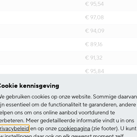
€ 95,54
€ 97,08
€ 94,09
€ 89,16
€ 91,32
€ 95,84
€ 101,01
ookie kennisgeving
e gebruiken cookies op onze website. Sommige daarvan
€ 101,70
ijn essentieel om de functionaliteit te garanderen, andere
€ 98,99
elpen ons om ons online aanbod voortdurend te
erbeteren. Meer gedetailleerde informatie vindt u in ons
€ 97,97
rivacybeleid
en op onze
cookiepagina
(zie footer). U kunt
w instellingen daar ook op elk gewenst moment zelf