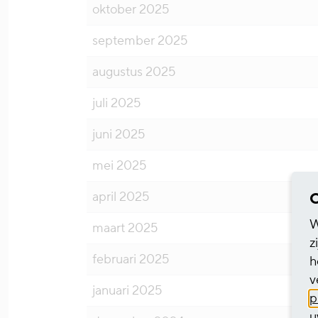
oktober 2025
september 2025
augustus 2025
juli 2025
juni 2025
mei 2025
april 2025
C
W
maart 2025
z
februari 2025
h
v
januari 2025
p
u