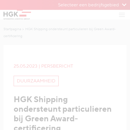
Selecteer een bedrijfsgebied
Om te menu
Open
Naar inhoud
Startpagina
HGK Shipping ondersteunt particulieren bij Green Award-
certificering
25.05.2023 | PERSBERICHT
DUURZAAMHEID
HGK Shipping
ondersteunt particulieren
bij Green Award-
certificering