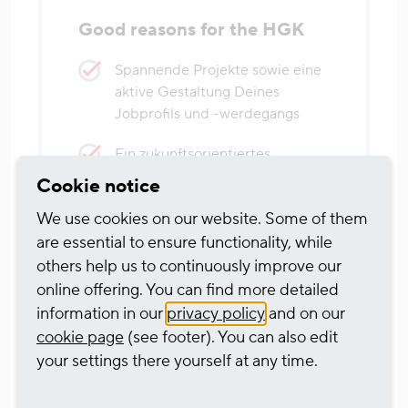
Good reasons for the HGK
Spannende Projekte sowie eine
aktive Gestaltung Deines
Jobprofils und -werdegangs
Ein zukunftsorientiertes
Unternehmen mit den Vorteilen
Cookie notice
eines kommunalen Arbeitgebers
We use cookies on our website. Some of them
Ein unbefristetes
are essential to ensure functionality, while
Arbeitsverhältnis mit einem
others help us to continuously improve our
attraktiven Gehaltspaket im
online offering. You can find more detailed
Rahmen unseres Tarifvertrags
information in our
privacy policy
and on our
cookie page
(see footer). You can also edit
Betriebliche Altersversorgung,
your settings there yourself at any time.
flexible Arbeitszeitmodelle im
Gleitzeitrahmen, attraktive