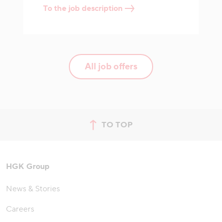
To the job description
All job offers
TO TOP
jump to top of page
HGK Group
News & Stories
Careers