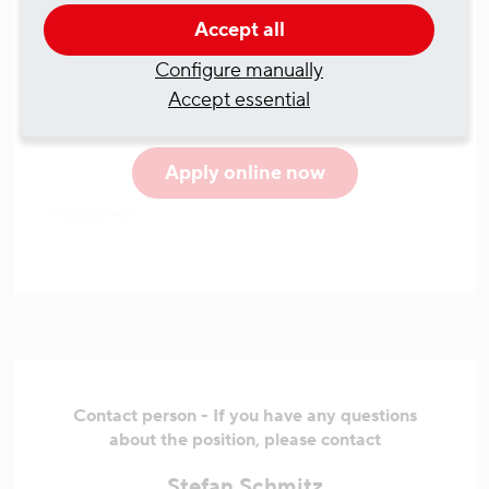
Angebote zur Freizeitgestaltung
(Urban Sports Club, Jobrad über
Accept all
Bikeleasing) und vieles mehr
Configure manually
Accept essential
Apply online now
04.08.2026 14:50
Contact person - If you have any questions
about the position, please contact
Stefan Schmitz