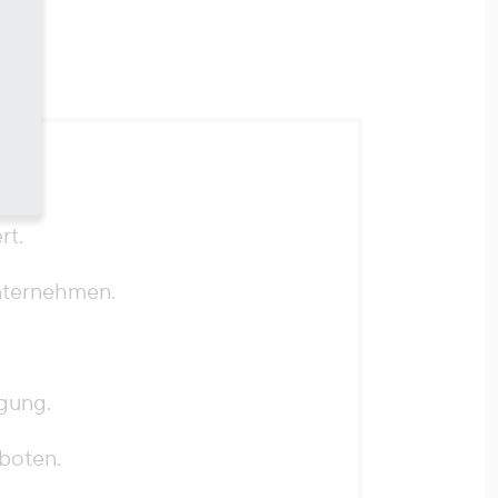
rt.
nternehmen.
gung.
boten.