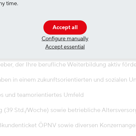
ny time.
Accept all
Configure manually
Accept essential
GK
eber, der Ihre berufliche Weiterbildung aktiv förde
en in einem zukunftsorientierten und sozialen U
es und teamorientiertes Umfeld
g (39 Std./Woche) sowie betriebliche Altersversor
kundenticket ÖPNV sowie diversen Konzernange