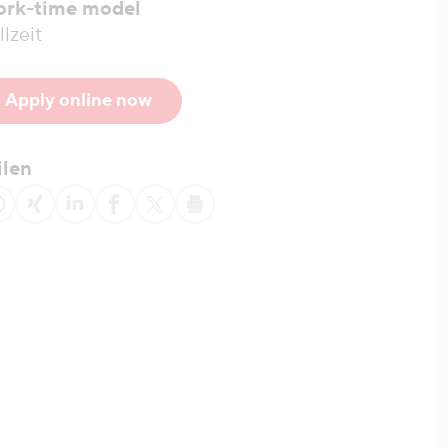
rk-time model
llzeit
Apply online now
ilen