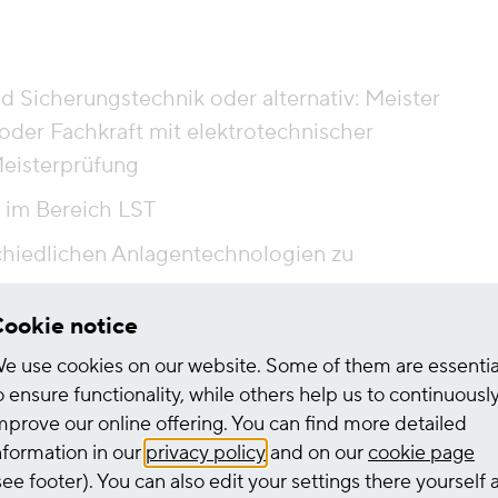
und Sicherungstechnik oder alternativ: Meister
oder Fachkraft mit elektrotechnischer
Meisterprüfung
g im Bereich LST
schiedlichen Anlagentechnologien zu
ookie notice
und selbständige, strukturierte
e use cookies on our website. Some of them are essentia
o ensure functionality, while others help us to continuousl
eiterbildung sowie zum Erwerb notwendiger
mprove our online offering. You can find more detailed
nformation in our
privacy policy
and on our
cookie page
see footer). You can also edit your settings there yourself 
bereich