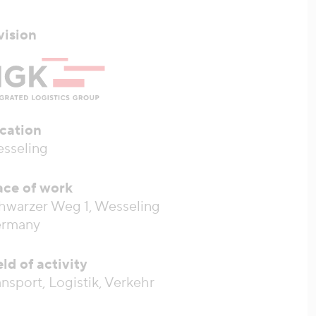
vision
cation
sseling
ace of work
hwarzer Weg 1, Wesseling
rmany
eld of activity
ansport, Logistik, Verkehr