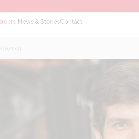
areers
News & Stories
Contact
k (w/m/d)