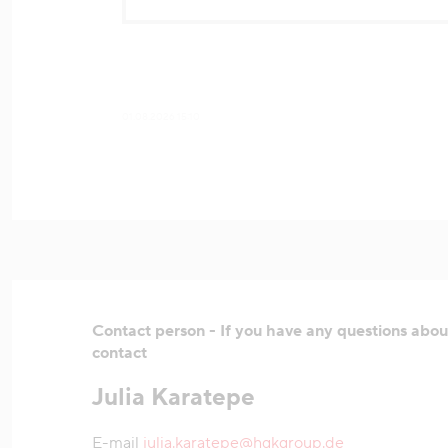
01.08.2026 15:10
Contact person - If you have any questions about
contact
Julia Karatepe
E-mail
julia.karatepe@hgkgroup.de