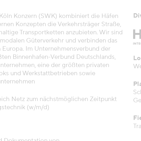
Di
 Köln Konzern (SWK) kombiniert die Häfen
rnen Konzepten die Verkehrsträger Straße,
ltige Transportketten anzubieten. Wir sind
ermodalen Güterverkehr und verbinden das
in Europa. Im Unternehmensverbund der
ßten Binnenhafen-Verbund Deutschlands,
Lo
unternehmen, eine der größten privaten
We
oks und Werkstattbetrieben sowie
ikunternehmen
Pl
Sc
eich Netz zum nächstmöglichen Zeitpunkt
Ge
gstechnik (w/m/d)
Fi
Tr
nd Dokumentation von