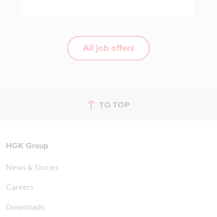
All job offers
TO TOP
jump to top of page
HGK Group
News & Stories
Careers
Downloads