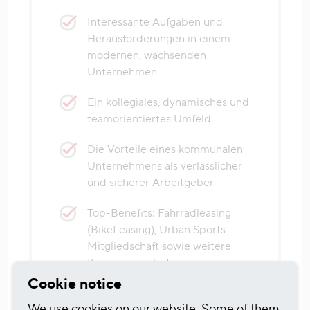
Interessante Aufgaben und
Herausforderungen in einem
modernen, wachsenden
Unternehmen
Ein kollegiales, dynamisches und
teamorientiertes Umfeld
Die Vorteile eines kommunalen
Unternehmens als verlässlicher
und sicherer Arbeitgeber
Top-Benefits: Fahrradleasing
(BikeLeasing), Urban Sports
Mitgliedschaft sowie weitere
Konzernangebote
Cookie notice
We use cookies on our website. Some of them