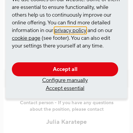
are essential to ensure functionality, while
Haben wir Ihr Interesse geweckt, dann bewerben
others help us to continuously improve our
Sie sich gerne direkt unter www.rheincargo.com
online offering. You can find more detailed
information in our
privacy policy
and on our
Apply online now
cookie page
(see footer). You can also edit
your settings there yourself at any time.
04.08.2026 14:50
Accept all
Configure manually
Accept essential
Contact person - If you have any questions
about the position, please contact
Julia Karatepe