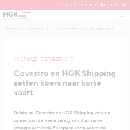
Selecteer een bedrijfsgebied
Om te menu
Open
Naar inhoud
Startpagina
Covestro en HGK Shipping zetten koers naar korte vaart
09.07.2025 | PERSBERICHT
Covestro en HGK Shipping
zetten koers naar korte
vaart
Duisburg. Covestro en HGK Shipping werken
samen aan de bevordering van duurzame
scheepvaart in de Europese korte vaart: de