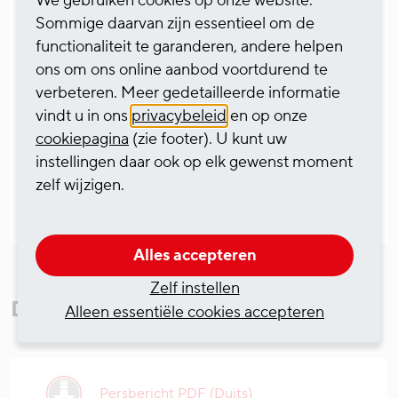
We gebruiken cookies op onze website.
kustwateren tot 2040. Van links naar rechts:
Sommige daarvan zijn essentieel om de
Steffen Bauer, CEO van HGK Shipping, Nils
functionaliteit te garanderen, andere helpen
Peterzelka, Sourcing Manager Regional Bulk
ons om ons online aanbod voortdurend te
Shipping in Logistics Procurement bij Covestro,
verbeteren. Meer gedetailleerde informatie
en Wolfgang Nowak, Managing Director van
vindt u in ons
privacybeleid
en op onze
Amadeus Schiffahrts- und Speditions GmbH. ©
cookiepagina
(zie footer). U kunt uw
HGK Scheepvaart
instellingen daar ook op elk gewenst moment
zelf wijzigen.
Alles accepteren
Zelf instellen
Downloads
Alleen essentiële cookies accepteren
Persbericht PDF (Duits)