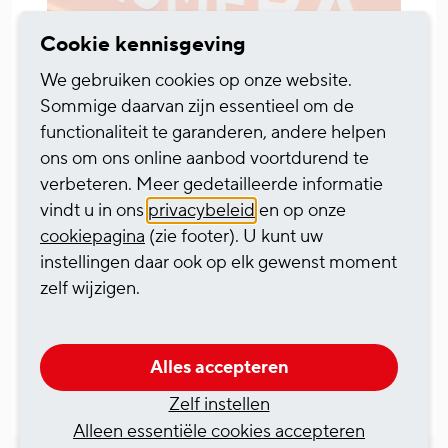
Cookie kennisgeving
De doop van de "Monomera" vond plaats in
We gebruiken cookies op onze website.
Druten in Nederland. Ook aanwezig waren (van
Sommige daarvan zijn essentieel om de
links naar rechts): Norbert Meixner, Business
functionaliteit te garanderen, andere helpen
Unit Director Liquid Chemicals bij HGK
Shipping en Managing Director van Wijnhoff &
ons om ons online aanbod voortdurend te
Van Gulpen & Larsen BV, peettante Sandra
verbeteren. Meer gedetailleerde informatie
Seyer, Coördinator Scheepvaartactiviteiten bij
vindt u in ons
privacybeleid
en op onze
VESTOLIT, Martin Peters, Supply Chain Manager
cookiepagina
(zie footer). U kunt uw
Europe bij VESTOLIT, kerkvertegenwoordiger
instellingen daar ook op elk gewenst moment
Bernhard van Welzenes, Steffen Bauer, CEO van
zelf wijzigen.
HGK Shipping, en Simon Lucas, eveneens
Managing Director van Wijnhoff & Van Gulpen &
Larsen BV. Rob Acket | HGK Shipping
Alles accepteren
Zelf instellen
Alleen essentiële cookies accepteren