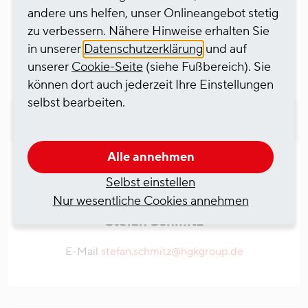
andere uns helfen, unser Onlineangebot stetig
Jetzt online bewerben
zu verbessern. Nähere Hinweise erhalten Sie
in unserer
Datenschutzerklärung
und auf
04.08.2026 14:50
unserer
Cookie-Seite
(siehe Fußbereich). Sie
können dort auch jederzeit Ihre Einstellungen
selbst bearbeiten.
Alle annehmen
Ansprechpartner - bei Fragen zur Stelle
Selbst einstellen
kontaktieren Sie bitte
Nur wesentliche Cookies annehmen
Stefan Schmitz
E-Mail
stefan.schmitz@hgkgroup.de