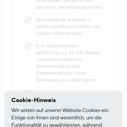
Arbeitgeber, der gerne Ihre
berufliche Weiterbildung fördert
Sehr vielfältige Aufgaben in
einem zukunftsorientierten und
sozialen Unternehmen
Eine Vergütung nach
Tarifvertrag, u.a. 39 Std./ Woche
sowie eine betriebliche
Altersversorgung und
Konzernangebote, sowie
Bikeleasing und Urban Sports
Die Vorteile eines kommunalen
Unternehmens als verlässlicher
Cookie-Hinweis
und sicherer Arbeitgeber
Wir setzen auf unserer Website Cookies ein.
Einige von ihnen sind wesentlich, um die
Funktionalität zu gewährleisten, während