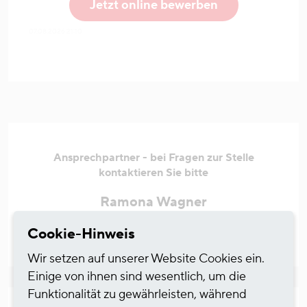
Jetzt online bewerben
07.08.2026 21:10
Ansprechpartner - bei Fragen zur Stelle
kontaktieren Sie bitte
Ramona Wagner
Cookie-Hinweis
E-Mail
ramona.wagner@hgkgroup.de
Wir setzen auf unserer Website Cookies ein.
Einige von ihnen sind wesentlich, um die
Funktionalität zu gewährleisten, während