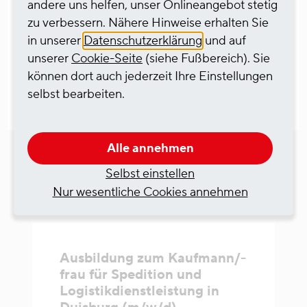
andere uns helfen, unser Onlineangebot stetig
zu verbessern. Nähere Hinweise erhalten Sie
in unserer
Datenschutzerklärung
und auf
Mehr zu unserem Geschäftsbereich finden Sie
unserer
Cookie-Seite
(siehe Fußbereich). Sie
hier:
können dort auch jederzeit Ihre Einstellungen
selbst bearbeiten.
HGK Integrated Logistics Group
Alle annehmen
Selbst einstellen
Nur wesentliche Cookies annehmen
Ähnliche Stellenangebote
Ausbildung zum Kaufmann/-
frau für Spedition und
Logistikdienstleistung in