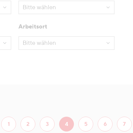
Arbeitsort
1
2
3
4
5
6
7