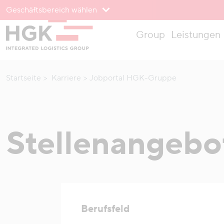
Geschäftsbereich wählen
Zum Menü
Group
Leistungen
Zum Inhalt
Startseite
Karriere
Jobportal HGK-Gruppe
Stellenangebo
Berufsfeld