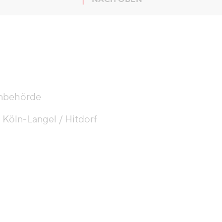
zum Seitenanfang springen
nbehörde
 Köln-Langel / Hitdorf