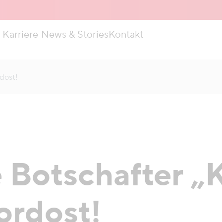
Karriere
News & Stories
Kontakt
dost!
 Botschafter „K
ordost!