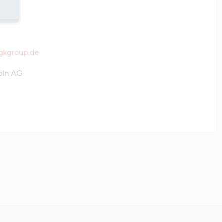
hgkgroup.de
öln AG