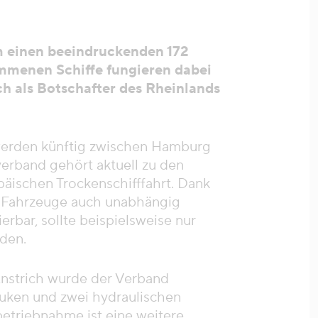
m einen beeindruckenden 172
mmenen Schiffe fungieren dabei
ch als Botschafter des Rheinlands
werden künftig zwischen Hamburg
erband gehört aktuell zu den
äischen Trockenschifffahrt. Dank
e Fahrzeuge auch unabhängig
rbar, sollte beispielsweise nur
rden.
nstrich wurde der Verband
luken und zwei hydraulischen
etriebnahme ist eine weitere