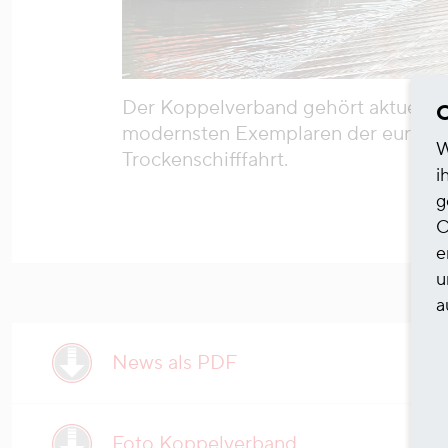
Der Koppelverband gehört aktuell z
C
modernsten Exemplaren der europä
W
Trockenschifffahrt.
i
g
O
e
u
a
News als PDF
Foto Koppelverband