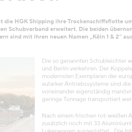
t die HGK Shipping ihre Trockenschiffsflotte u
ten Schubverband erweitert. Die beiden überno
dern sind mit ihren neuen Namen „Köln 1 & 2“ au
Die so genannten Schubleichter 
und Berlin verkehren.
Der Koppelv
modernsten Exemplaren der europ
autarker Antriebssysteme sind di
voneinander eigenständig manövrie
geringe Tonnage transportiert we
Nach einem frischen rot-weißen
A
zusätzlich noch mit 33 Aluminium
Lukenwagen ausgestattet. „Die Inb