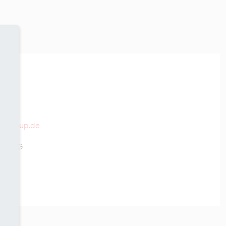
hgkgroup.de
öln AG