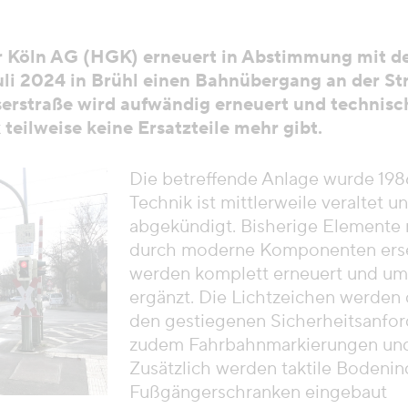
r Köln AG (HGK) erneuert in Abstimmung mit de
uli 2024 in Brühl einen Bahnübergang an der Str
rstraße wird aufwändig erneuert und technisch 
 teilweise keine Ersatzteile mehr gibt.
Die betreffende Anlage wurde 1986
Technik ist mittlerweile veraltet 
abgekündigt. Bisherige Elemente
durch moderne Komponenten erse
werden komplett erneuert und um
ergänzt. Die Lichtzeichen werden
den gestiegenen Sicherheitsanfo
zudem Fahrbahnmarkierungen und G
Zusätzlich werden taktile Bodenin
Fußgängerschranken eingebaut