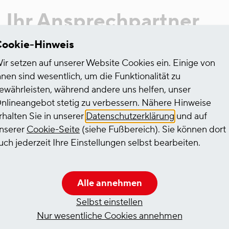
Ihr Ansprechpartner
ookie-Hinweis
ir setzen auf unserer Website Cookies ein. Einige von
hnen sind wesentlich, um die Funktionalität zu
Christian Lorenz
ewährleisten, während andere uns helfen, unser
Pressesprecher
nlineangebot stetig zu verbessern. Nähere Hinweise
rhalten Sie in unserer
Datenschutzerklärung
und auf
Telefon 0221 / 390 11 90
E-Mail
christian.lorenz(at)
nserer
Cookie-Seite
(siehe Fußbereich). Sie können dort
uch jederzeit Ihre Einstellungen selbst bearbeiten.
Häfen und Güterverkehr K
Pressestelle
Am Niehler Hafen 2
Alle annehmen
50735 Köln
Selbst einstellen
Nur wesentliche Cookies annehmen