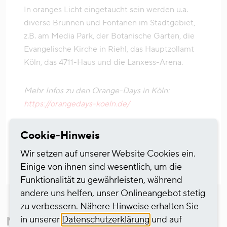
In oranges Licht eingetaucht sein werden u.a.
diverse Brunnen und Fontänen im Stadtgebiet,
z.B. am Media Park, der Botanische Garten, die
Evangelische Kirche in Riehl, das Hauptzollamt
Köln, das 4711-Haus und die Lanxess-Arena.
Mehr Infos zu den Orange-Days in Köln:
https://orangedays-koeln.de/
Cookie-Hinweis
Wir setzen auf unserer Website Cookies ein.
Einige von ihnen sind wesentlich, um die
Funktionalität zu gewährleisten, während
andere uns helfen, unser Onlineangebot stetig
zu verbessern. Nähere Hinweise erhalten Sie
in unserer
Datenschutzerklärung
und auf
Mehr aus Corporate News