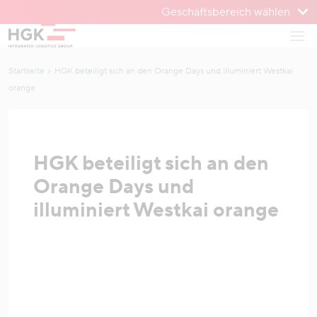
Geschäftsbereich wählen
Zum Menü
Haup
Zum Inhalt
Startseite
HGK beteiligt sich an den Orange Days und illuminiert Westkai
orange
HGK beteiligt sich an den
Orange Days und
illuminiert Westkai orange