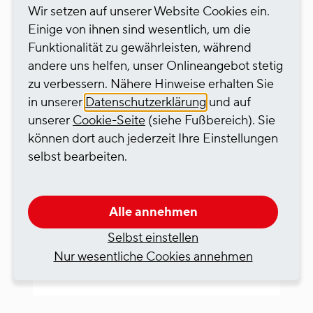
Wir setzen auf unserer Website Cookies ein.
28.02.2025 | NEWS
Einige von ihnen sind wesentlich, um die
Funktionalität zu gewährleisten, während
100 Jahre Niehler Hafen -
andere uns helfen, unser Onlineangebot stetig
HGK-Gruppe nimmt am
Kölner Rosenmontagszug
zu verbessern. Nähere Hinweise erhalten Sie
teil
in unserer
Datenschutzerklärung
und auf
unserer
Cookie-Seite
(siehe Fußbereich). Sie
Die Eröffnung des Niehler Hafens vor
können dort auch jederzeit Ihre Einstellungen
100 Jahren nimmt die HGK-Gruppe
selbst bearbeiten.
zum Anlass, sich mit einer Fußgruppe
am Kölner Rosenmontagszug zu
beteiligen. Die Fußgruppe mit der
Alle annehmen
Zugnummer 44A setzt sich aus 60
Selbst einstellen
Teilnehmenden zusammen.
Nur wesentliche Cookies annehmen
Mehr erfahren