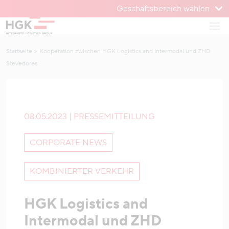
Geschäftsbereich wählen
Zum Menü
Haup
Zum Inhalt
Startseite
Kooperation zwischen HGK Logistics and Intermodal und ZHD
Stevedores
08.05.2023 | PRESSEMITTEILUNG
CORPORATE NEWS
KOMBINIERTER VERKEHR
HGK Logistics and
Intermodal und ZHD