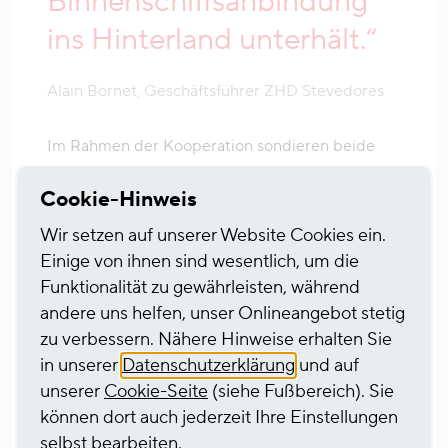
Binnenschiffsanbindung
ins Hinterland unterhält.“
Alain Bornet, Geschäftsführer ZHD Stevedores
Im Rahmen der Kooperation sondieren beide
Partner nun intensiv die Marktmöglichkeiten so-
Cookie-Hinweis
wie die konkrete Ausgestaltung der Fläche.
Wir setzen auf unserer Website Cookies ein.
Über die Projektpartner:
Einige von ihnen sind wesentlich, um die
Funktionalität zu gewährleisten, während
andere uns helfen, unser Onlineangebot stetig
Informationen zum
zu verbessern. Nähere Hinweise erhalten Sie
Geschäftsbereich HGK
in unserer
Datenschutzerklärung
und auf
Logistics and Intermodal
unserer
Cookie-Seite
(siehe Fußbereich). Sie
(neska)
können dort auch jederzeit Ihre Einstellungen
selbst bearbeiten.