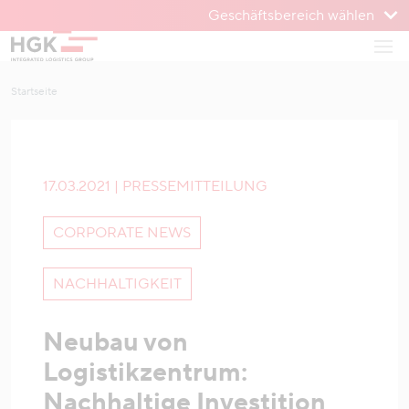
Geschäftsbereich wählen
Zum Menü
Haup
Zum Inhalt
Startseite
17.03.2021 | PRESSEMITTEILUNG
CORPORATE NEWS
NACHHALTIGKEIT
Neubau von
Logistikzentrum:
Nachhaltige Investition