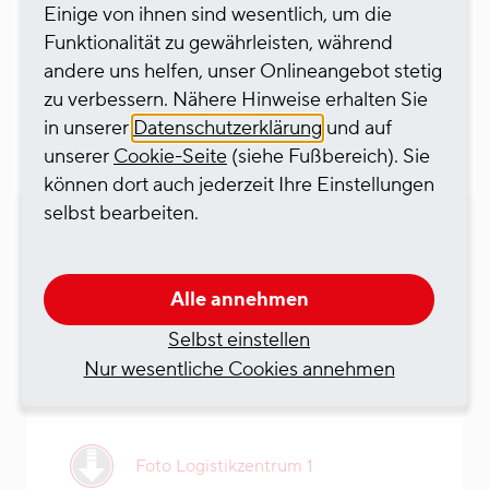
Einige von ihnen sind wesentlich, um die
auch für die Wirtschaft der Region bedeutet das
Funktionalität zu gewährleisten, während
einen Meilenstein“, freut sich neska-
andere uns helfen, unser Onlineangebot stetig
Geschäftsführer Dr. Jan Zeese.
zu verbessern. Nähere Hinweise erhalten Sie
in unserer
Datenschutzerklärung
und auf
unserer
Cookie-Seite
(siehe Fußbereich). Sie
können dort auch jederzeit Ihre Einstellungen
selbst bearbeiten.
Downloads
Alle annehmen
Selbst einstellen
Nur wesentliche Cookies annehmen
Pressemitteilung als PDF
Foto Logistikzentrum 1